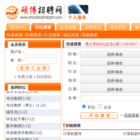
简历中心
职位搜索
企业视频
品牌企业
猎头职位
兼
快速搜索
职能搜索
行业搜索
地区搜索
高级搜索
|
|
|
|
快速搜索
博士求职QQ交流A群:153916637
会员登录
用户名：
职 能：
密 码：
职 位：
·
材料科学与工程专业博
[5-18]
行 业：
·
天体物专业博士
[5-18]
免费注册
找回密码
地 区：
·
物理学专业博士
[5-18]
·
数学专业博士
急聘职位
[5-18]
日 期：
·
专任教师
[5-18]
名 称：
·
专任教师（博士）
[1-22]
职位
企业
·
辅导员
[3-12]
·
学生处干事
[3-12]
>>
高级搜索
·
数学教师
[3-12]
职能搜索
·
学前教育学教师
[3-12]
计算机硬件
计算机软
·
校党委宣传部
[3-12]