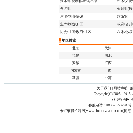
·
党政办公室信息科科长
[3-12]
媒体/影视制作/新闻出版
艺术/文化
·
校团委干事
[3-12]
咨询业
金融业(投
·
舞蹈教师
[3-12]
运输/物流/快递
旅游业
·
医疗器械教师
[3-12]
生产/制造/加工
教育/培训
·
专业带头人（也可兼职
[3-12]
协会/社团/政府/社区
农/林/牧/
·
心理咨询师
[3-12]
·
康复治疗专业教师
[3-12]
地区搜索
·
药学专业教师
[3-12]
北京
天津
·
工业机器人专职教师
[3-12]
福建
湖北
安徽
江西
内蒙古
广西
新疆
台湾
关于我们
|
网站声明
|
Copyright(C) 2005 - 2015 
硕博招聘网
客服电话：0839-5253278 传 真：0
未经硕博招聘网(www.shuobozhaopin