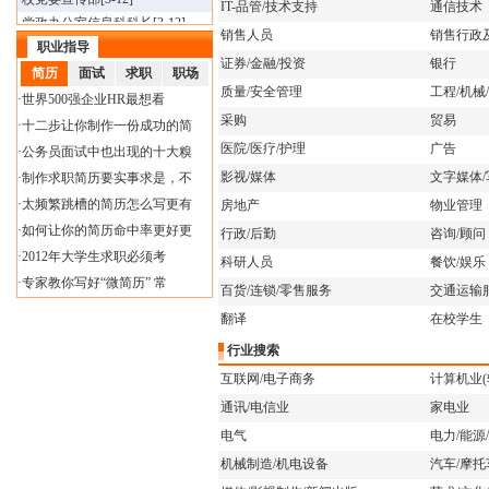
IT-品管/技术支持
通信技术
·
党政办公室信息科科长
[3-12]
·
校团委干事
[3-12]
销售人员
销售行政
职业指导
·
舞蹈教师
[3-12]
证券/金融/投资
银行
简历
面试
求职
职场
·
医疗器械教师
[3-12]
质量/安全管理
工程/机械
·
世界500强企业HR最想看
·
专业带头人（也可兼职
[3-12]
采购
贸易
·
十二步让你制作一份成功的简
·
心理咨询师
[3-12]
医院/医疗/护理
广告
·
公务员面试中也出现的十大糗
·
康复治疗专业教师
[3-12]
·
药学专业教师
[3-12]
影视/媒体
文字媒体/
·
制作求职简历要实事求是，不
·
工业机器人专职教师
[3-12]
·
太频繁跳槽的简历怎么写更有
房地产
物业管理
·
材料科学与工程专业博
[5-18]
·
如何让你的简历命中率更好更
行政/后勤
咨询/顾问
·
天体物专业博士
[5-18]
·
2012年大学生求职必须考
科研人员
餐饮/娱乐
·
物理学专业博士
[5-18]
·
专家教你写好“微简历” 常
百货/连锁/零售服务
交通运输
·
数学专业博士
[5-18]
翻译
在校学生
·
专任教师
[5-18]
·
专任教师（博士）
[1-22]
行业搜索
·
辅导员
[3-12]
互联网/电子商务
计算机业(
·
学生处干事
[3-12]
通讯/电信业
家电业
·
数学教师
[3-12]
电气
电力/能源
·
学前教育学教师
[3-12]
机械制造/机电设备
汽车/摩托
·
校党委宣传部
[3-12]