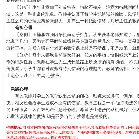
站在教师门口听课。
【分析】少年儿童由于年龄特点，情绪不稳定，注意力持续时间短
误，这是一种正常的现象。教师要认真了解学生犯错误的原因，以便
主任之间的心理距离越来越大，并产生一种抵触情绪，对班主任的教
偏袒心理
【案例】王楠和方强因争执而动手打架。班主任李老师知道了，狠
地说了几句。因为方强平时的成绩总是在班级的后几名，王楠一直是
偏袒王楠。之后方强在李老师的数学课上总是不听课，不是发呆，就
【分析】每个人都欣赏和喜欢好的、优秀的事物，憎恨或厌恶差的
作的特殊性质，教师在学生人生成长道路上所扮演的特殊 角色，不允
角度看，小学生都有对教师有特别信赖的心理趋向。教师的偏袒、不
上进心，甚至产生离 心效应。
急躁心理
有的教师对学生的教育缺乏足够的耐心，动辄大发脾气、训斥、挖
决，相反还会给学生造成不应有的伤害。教育过程是一个 循序渐进的
的工作很多，因而难免产生急躁心理。希望学生进步的动机虽好，但
儿童认识规律的做法 却是不妥当的，效果也是消极的。
特别提示
: 针对本网发布的部分招聘信息来自于网络,其版权归原作者所有；同时
等方式核实招聘信息后再应聘，以防虚假、诈骗招聘带来不必要的损失。若有侵
联系2458467264@qq.com，我们将立即处理。