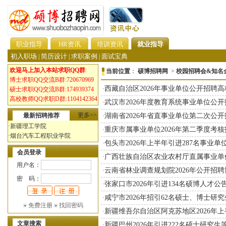
职业指导
HR资讯
培训资讯
就业指导
初入职场
简历设计
求职案例
面试宝典
|
|
|
欢迎马上加入本站求职QQ群
:
当前位置
：
硕博招聘网
>
校园招聘会&知名
博士求职QQ交流B群:720670969
西藏自治区2026年事业单位公开招聘
·
硕士求职QQ交流B群:174939374
高校教师QQ求职D群:1104142364
武汉市2026年度教育系统事业单位公
·
更多>>
最新招聘推荐
湖南省2026年省直事业单位第二次公开招
·
·
新疆理工学院
重庆市属事业单位2026年第二季度考核招
·
·
烟台汽车工程职业学院
包头市2026年上半年引进287名事业单
·
会员登录
广西壮族自治区农业农村厅直属事业单位2
·
用户名：
云南省林业调查规划院2026年公开招
·
密 码：
张家口市2026年引进134名硕博人才公告
·
咸宁市2026年招引62名硕士、博士研
·
免费注册
找回密码
新疆维吾尔自治区阿克苏地区2026年
·
文章搜索
新疆巴州2026年引进222名硕士研究
·