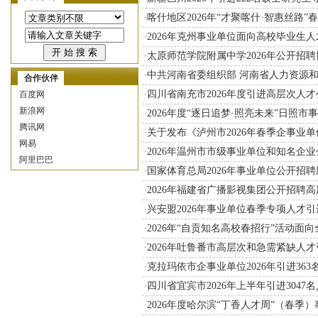
喀什地区2026年“才聚喀什·智惠丝路
·
2026年克州事业单位面向高校毕业生人
·
太原师范学院附属中学2026年公开招
·
中共河南省委组织部 河南省人力资源和
·
合作伙伴
四川省南充市2026年度引进高层次人才
百度网
·
新浪网
2026年度“逐日追梦·照亮未来”日照
·
腾讯网
关于发布《泸州市2026年春季企事业
·
网易
2026年温州市市级事业单位和知名企业
·
阿里巴巴
国家体育总局2026年事业单位公开招
·
2026年福建省广播影视集团公开招聘
·
兴安盟2026年事业单位春季专项人才引进
·
2026年“自贡知名高校春招行”活动
·
2026年吐鲁番市高层次和急需紧缺人
·
克拉玛依市企事业单位2026年引进36
·
四川省宜宾市2026年上半年引进3047
·
2026年度哈尔滨“丁香人才周”（春季
·