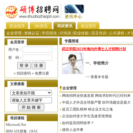
职业指导
HR资讯
培训资讯
就业指导
企业管理
资格认证
学历招生
IT培训
职业技能
语言培训
公共课程
才
|
|
|
|
|
|
|
专题报道
会员登录
武汉学院2023年海内外博士人才招聘计划
用户名：
密 码：
一、学校简介
找回密码
免费注册
>>
查看本专题
文章搜索
企业管理
·
高级工业制版研究班
网络招聘业快速发展 网络求职时代已经到来
·
服装CAD培训
中国人才外流全球最严重 软环境建设是最大
·
主持人培训5
提员工团队精神 铸企业文化之魂
·
SQL SERVER200
企业如何使大学生迅速变现增值
·
Microsoft RIA
培训课程
如何提高招聘效率？
·
Microsoft.Net
接班人这件事
·
IBM AIX群集（HAC