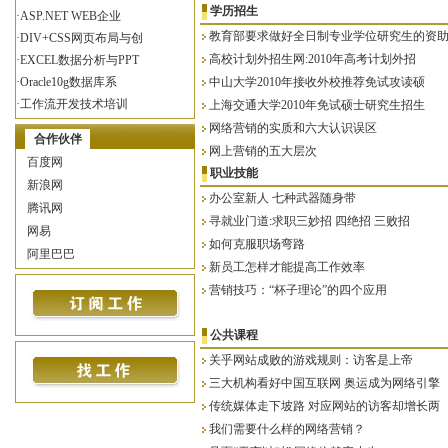
学历招生
·
ASP.NET WEB企业
教育部要求做好全日制专业学位研究生的资
·
DIV+CSS网页布局与创
高校计划外招生网:2010年高考计划外招
·
EXCEL数据分析与PPT
·
Oracle10g数据库系
中山大学2010年接收外校推荐免试攻读硕
·
工作流开发技术培训
上海交通大学2010年免试硕士研究生招生
·
网站美工设计师培训班
网络营销的实质和六大认识误区
合作伙伴
·
主持人培训4
网上营销的五大层次
百度网
·
主持人培训3
职业技能
新浪网
·
主持人培训2
办公室新人 七种武器随身带
腾讯网
·
photoshop初级
寻就业门道:求职三妙招 四绝招 三败招
网易
·
Vray渲染培训
如何克服职场弯路
阿里巴巴
·
室内设计专业
新员工怎样才能提高工作效率
·
主持人培训1
营销技巧：“杯子理论”的四个应用
·
2008精品教育项目
·
青少年不良行为戒除
公共课程
·
楼宇自控系统集成师
关乎网站成败的游戏规则：访客是上帝
·
智能建筑弱电系统项目经理
三大机构看好中国互联网 奥运成为网络引擎
·
智能建筑弱电系统集成师
传统媒体走下坡路 对应网站的访客却增长两
·
安防系统集成项目经理
我们需要什么样的网络营销？
·
安防系统集成师