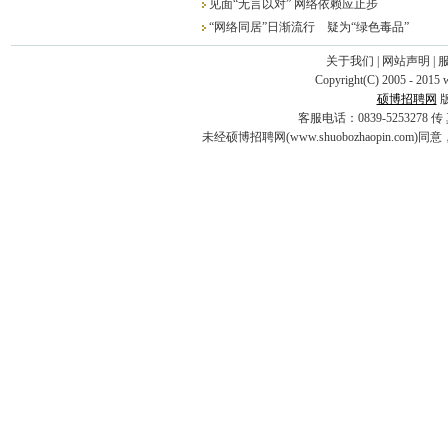
见面“无言以对” 网络依赖应止步
·
电视监控系统集成师
“网络同居”日渐流行 疑为“绿色毒品”
·
学习型组织创建策略与方法高
·
电子商务网站设计师
关于我们
|
网站声明
|
·
高级工业制版研究班
Copyright(C) 2005 - 2015 
·
服装CAD培训
硕博招聘网
·
主持人培训5
客服电话：0839-5253278 传 真：0
未经硕博招聘网(www.shuobozhaopin
·
SQL SERVER200
·
Microsoft RIA
·
Microsoft.Net
·
IBM AIX群集（HAC
·
ASP.NET WEB企业
·
DIV+CSS网页布局与创
·
EXCEL数据分析与PPT
·
Oracle10g数据库系
·
工作流开发技术培训
·
网站美工设计师培训班
·
主持人培训4
·
主持人培训3
·
主持人培训2
·
photoshop初级