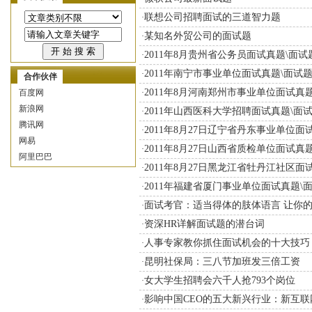
联想公司招聘面试的三道智力题
·
某知名外贸公司的面试题
·
2011年8月贵州省公务员面试真题\面试
·
2011年南宁市事业单位面试真题\面试
·
合作伙伴
2011年8月河南郑州市事业单位面试真
百度网
·
新浪网
2011年山西医科大学招聘面试真题\面
·
腾讯网
2011年8月27日辽宁省丹东事业单位面
·
网易
2011年8月27日山西省质检单位面试真
·
阿里巴巴
2011年8月27日黑龙江省牡丹江社区面
·
2011年福建省厦门事业单位面试真题\
·
面试考官：适当得体的肢体语言 让你
·
资深HR详解面试题的潜台词
·
人事专家教你抓住面试机会的十大技巧
·
昆明社保局：三八节加班发三倍工资
·
女大学生招聘会六千人抢793个岗位
·
影响中国CEO的五大新兴行业：新互联
·