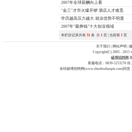
2007年全球薪酬向上看
·
"金三"才市火爆开锣 酒店人才难觅
·
学历越高压力越大 就业优势不明显
·
2007年“最挣钱”十大创业领域
·
本栏目记录共有
31
条 分
1
页 | 当前第
1
页
关于我们
|
网站声明
|
Copyright(C) 2005 - 2015 
硕博招聘网
客服电话：0839-5253278 传 真：0
未经硕博招聘网(www.shuobozhaopin