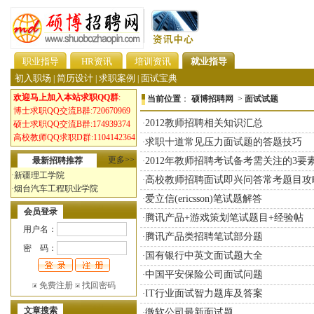
职业指导
HR资讯
培训资讯
就业指导
初入职场
简历设计
求职案例
面试宝典
|
|
|
欢迎马上加入本站求职QQ群
:
当前位置
：
硕博招聘网
>
面试试题
博士求职QQ交流B群:720670969
2012教师招聘相关知识汇总
·
硕士求职QQ交流B群:174939374
高校教师QQ求职D群:1104142364
求职十道常见压力面试题的答题技巧
·
更多>>
最新招聘推荐
2012年教师招聘考试备考需关注的3要
·
·
新疆理工学院
高校教师招聘面试即兴问答常考题目攻
·
·
烟台汽车工程职业学院
爱立信(ericsson)笔试题解答
·
会员登录
腾讯产品+游戏策划笔试题目+经验帖
·
用户名：
腾讯产品类招聘笔试部分题
·
密 码：
国有银行中英文面试题大全
·
中国平安保险公司面试问题
·
免费注册
找回密码
IT行业面试智力题库及答案
·
文章搜索
微软公司最新面试题
·