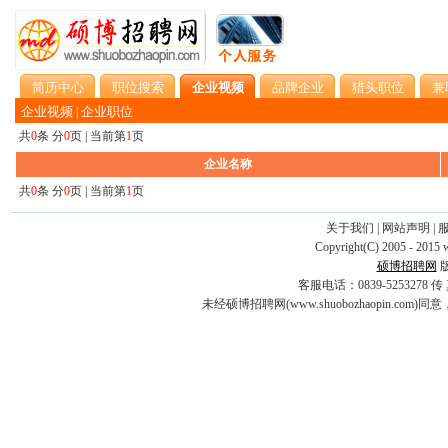
简历中心
职位搜索
企业视频
品牌企业
猎头职位
兼
企业视频
企业职位
|
共
0
条 分
0
页 | 当前第
1
页
企业名称
共
0
条 分
0
页 | 当前第
1
页
关于我们
|
网站声明
|
Copyright(C) 2005 - 2015 
硕博招聘网
客服电话：0839-5253278 传 真：0
未经硕博招聘网(www.shuobozhaopin