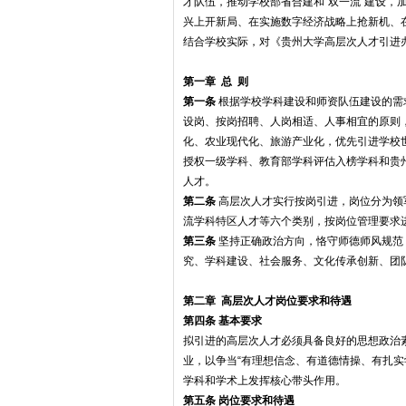
才队伍，推动学校部省合建和“双一流”建设，
兴上开新局、在实施数字经济战略上抢新机、
结合学校实际，对《贵州大学高层次人才引进办
第一章 总 则
第一条
根据学校学科建设和师资队伍建设的需
设岗、按岗招聘、人岗相适、人事相宜的原则
化、农业现代化、旅游产业化，优先引进学校
授权一级学科、教育部学科评估入榜学科和贵
人才。
第二条
高层次人才实行按岗引进，岗位分为领
流学科特区人才等六个类别，按岗位管理要求
第三条
坚持正确政治方向，恪守师德师风规范
究、学科建设、社会服务、文化传承创新、团
第二章 高层次人才岗位要求和待遇
第四条
基本要求
拟引进的高层次人才必须具备良好的思想政治
业，以争当“有理想信念、有道德情操、有扎实
学科和学术上发挥核心带头作用。
第五条
岗位要求和待遇