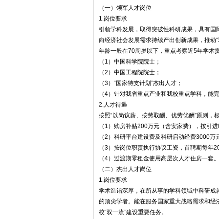
（一）领军人才岗位
1.岗位要求
引领学科发展，取得突破性科研成果，具有国
向经济社会发展需求持续产出创新成果，推动“
年龄一般在70周岁以下，重点考察近5年学术
（1）中国科学院院士；
（2）中国工程院院士；
（3）“国家特支计划”杰出人才；
（4）针对我省重点产业和我校重点学科，能
2.人才待遇
按照“以岗议薪、按劳取酬、优劳优酬”原则，
（1）购房补贴200万元（含安家费），按引
（2）科研平台建设费及科研启动经费3000
（3）按岗位职责执行协议工资，首聘期每年2
（4）过渡期零租金使用高层次人才住房一套
（二）杰出人才岗位
1.岗位要求
学术造诣深厚，在所从事的学科领域中科研成
的顶尖学者。能在服务国家重大战略需求和经
校“双一流”建设重要任务。