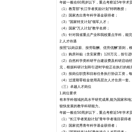
年龄一般在60周岁以下，重点考察近5年学术
（1）教育部“长江学者奖励计划”特聘教授；
（2）国家杰出青年科学基金获得者；
（3）“国家特支计划”领军人才；
（4）国家“万人计划”教学名师；
（5）针对我省重点产业和我校重点学科，能
2.人才待遇
按照“以岗议薪、按劳取酬、优劳优酬”原则，
（1）购房补贴（含安家费）120万元，按引
（2）自然科学类科研平台建设费及科研启动经费
元，根据科研计划和引进时学校正在执行的相
（3）按岗位职责和目标任务执行协议工资，每
（4）过渡期零租金使用高层次人才住房一套
（三）卓越人才岗位
1.岗位要求
有本学科领域的高水平研究成果,能为国家和地
较快发展的教学科研能力。
年龄一般在50周岁以下，重点考察近5年学术
（1）“长江学者奖励计划”青年学者项目获得者
（2）国家优秀青年科学基金获得者；