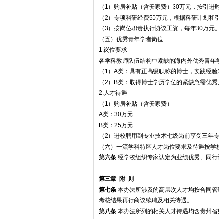
（1）购房补贴（含安家费）30万元，按引进
（2）专项科研经费50万元，根据科研计划和
（3）按岗位职责执行协议工资，每年30万元
（五）优秀青年学者岗位
1.岗位要求
各学科教师队伍结构中紧缺的海内外优秀青年
（1）A类：具有正高级职称的博士，实践经验
（2）B类：取得博士学历学位的紧缺急需优秀
2.人才待遇
（1）购房补贴（含安家费）
A类：30万元
B类：25万元
（2）进校聘用到专业技术七级岗前享受三年
（六）一流学科特区人才岗位要求及待遇按学
第六条
经学校组织专家认定为业绩优秀、同行
第三章 附 则
第七条
本办法所涉及的高层次人才均按合同管
考核结果再行商议续聘及相关待遇。
第
八
条
本办法所列的相关人才待遇均含贵州省