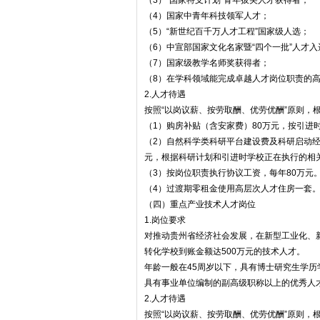
（3）“国家特支计划”青年拔尖人才获得者；
（4）国家中青年科技领军人才；
（5）“新世纪百千万人才工程”国家级人选；
（6）中宣部国家文化名家暨“四个一批”人才入
（7）国家级教学名师奖获得者；
（8）在学科领域能完成卓越人才岗位职责的
2.人才待遇
按照“以岗议薪、按劳取酬、优劳优酬”原则，
（1）购房补贴（含安家费）80万元，按引进
（2）自然科学类科研平台建设费及科研启动经费
元，根据科研计划和引进时学校正在执行的相
（3）按岗位职责执行协议工资，每年80万元
（4）过渡期零租金使用高层次人才住房一套
（四）重点产业技术人才岗位
1.岗位要求
对推动贵州省经济社会发展，在新型工业化、
转化学校到账金额达500万元的技术人才。
年龄一般在45周岁以下，具有博士研究生学
具有事业单位编制的副高级职称以上的优秀人
2.人才待遇
按照“以岗议薪、按劳取酬、优劳优酬”原则，