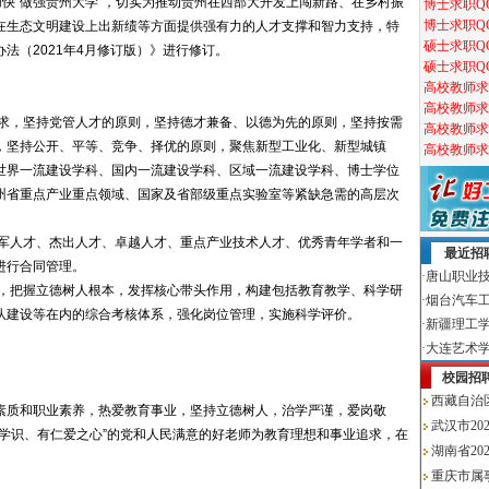
加快“做强贵州大学”，切实为推动贵州在西部大开发上闯新路、在乡村振
在生态文明建设上出新绩等方面提供强有力的人才支撑和智力支持，特
法（2021年4月修订版）》进行修订。
求，坚持党管人才的原则，坚持德才兼备、以德为先的原则，坚持按需
，坚持公开、平等、竞争、择优的原则，聚焦新型工业化、新型城镇
世界一流建设学科、国内一流建设学科、区域一流建设学科、博士学位
州省重点产业重点领域、国家及省部级重点实验室等紧缺急需的高层次
军人才、杰出人才、卓越人才、重点产业技术人才、优秀青年学者和一
进行合同管理。
，把握立德树人根本，发挥核心带头作用，构建包括教育教学、科学研
队建设等在内的综合考核体系，强化岗位管理，实施科学评价。
素质和职业素养，热爱教育事业，坚持立德树人，治学严谨，爱岗敬
学识、有仁爱之心”的党和人民满意的好老师为教育理想和事业追求，在