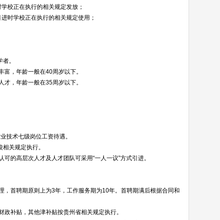
时学校正在执行的相关规定发放；
引进时学校正在执行的相关规定使用；
。
学者。
丰富，年龄一般在40周岁以下。
人才，年龄一般在35周岁以下。
专业技术七级岗位工资待遇。
校相关规定执行。
认可的高层次人才及人才团队可采用“一人一议”方式引进。
理，首聘期原则上为3年，工作服务期为10年。首聘期满后根据合同和
财政补贴，其他津补贴按贵州省相关规定执行。