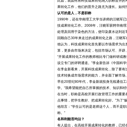
比如，就如何将科技成果转化纳入职称晋升的考
果转化工作，他们的晋升之路尤为漫长。如何打
认可的是人，不是职称
1990年，还在华南理工大学当讲师的汪晓军
技成果转化工作。2008年，汪晓军获聘华南
处理及回用于染色的方法，使印染废水达到近零
回顾自己30年来走过的成果转化之路，汪晓军
他认为，科技成果转化首先要以市场需求为出
算，更多由市场来决定，包括市场认可、开辟
“开展成果转化工作的教师相比专门做科研或
设立专门的评聘通道。”李金新告诉《中国科学
在李金新看来，开展科技成果转化，除了要有
技术转换成市场需求的能力，并全面了解市场
早在20世纪80年代，李金新就投身无线通信
学。“我希望能把自己所掌握的技术、知识和经
在当时，职称是高校开展行政管理工作的重要
点事情，把学生教好、把成果转化好。”为了“躲
他坦言：“学生认可的是老师这个人，而不是
称。”
名和利能否均沾？
有人提出，在高校开展成果转化的教师，已经