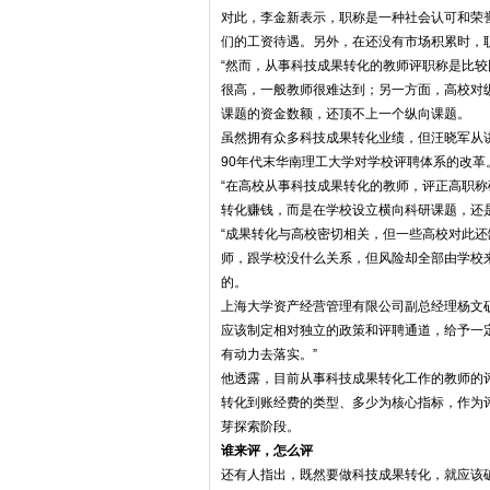
对此，李金新表示，职称是一种社会认可和荣
们的工资待遇。另外，在还没有市场积累时，
“然而，从事科技成果转化的教师评职称是比较
很高，一般教师很难达到；另一方面，高校对
课题的资金数额，还顶不上一个纵向课题。
虽然拥有众多科技成果转化业绩，但汪晓军从
90年代末华南理工大学对学校评聘体系的改
“在高校从事科技成果转化的教师，评正高职称
转化赚钱，而是在学校设立横向科研课题，还
“成果转化与高校密切相关，但一些高校对此
师，跟学校没什么关系，但风险却全部由学校
的。
上海大学资产经营管理有限公司副总经理杨文
应该制定相对独立的政策和评聘通道，给予一
有动力去落实。”
他透露，目前从事科技成果转化工作的教师的
转化到账经费的类型、多少为核心指标，作为
芽探索阶段。
谁来评，怎么评
还有人指出，既然要做科技成果转化，就应该破