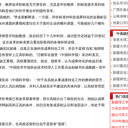
誉，教师追求职称是无可厚非的，尤其是年轻教师，职称直接关系到他
职称是他们对外开展合作的隐性资本。
困难的。”李金新解释道，一方面，评价标准对科技成果转化的金额标定
纵向课题的重视程度往往大于面对企业的横向课题，可能做好几个横向
讲师晋升到副教授，前后经历了十几年时间，成功晋升还得益于20世纪
革。这次改革的标准更注重实际取得的各项科研业绩。
确实比较难，但真正在做科技成果转化工作，并且不是很‘自私’地悄悄
是有望评上正高职称的。”汪晓军在接受《中国科学报》采访时直言。
还缺乏重视。高校重视招生、就业、报奖等，认为成果转化的收益归老
来担。”中国技术市场协会技术经理人工作委员会副秘书长成晓建一语中
硕告诉《中国科学报》：“对于在高校从事成果转化工作的教师的晋升，
定的人员比例指标，并列入高校高水平建设的具体内容，让高校管理层
评价考核已有改革探索举措，部分高校出台了相应的办法，例如以成果
评聘副高和正高的条件，但仍没有形成系统认识和顶层设计，尚处于萌
釜沉舟，在高校还留职位似乎是留有“退路”。