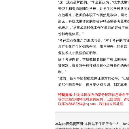
“这一观点是片面的。”李金新认为，“技术成
些能力和资源反哺到学校，让学生和学校共同
在他看来，教师的本职工作仍然是教学，因此
那么，科技成果转化的职称评聘还需要考量哪
他表示，“从事成果转化工作的教师的评价主
价和考核体系。”
“考评重点在生产力形成与否。”对于考评的内
果产业化产生的销售合同、用户报告、销售额
业技术人才队伍的证明等。
除了考评内容，学校教授名额的严格比例限制
额限制，很多符合科技成果转化晋升条件的教
制。”
“然而，任何事情都很难保证绝对的公平。”汪
必然伴随着争论，但只要达成共识、制定标准
特别提示
: 针对本网发布的部分招聘信息来自
等方式核实招聘信息后再应聘，以防虚假、诈
联系2458467264@qq.com，我们将立即处理。
本站内容免责声明
: 本网站不保证所有个人、