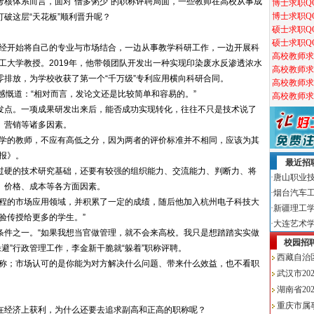
核体系而言，面对“僧多粥少”的职称评聘局面，一些教师在高校从事成
破这层“天花板”顺利晋升呢？
已经开始将自己的专业与市场结合，一边从事教学科研工作，一边开展科
理工大学教授。2019年，他带领团队开发出一种实现印染废水反渗透浓水
排放，为学校收获了第一个“千万级”专利应用横向科研合同。
感慨道：“相对而言，发论文还是比较简单和容易的。”
发点。一项成果研发出来后，能否成功实现转化，往往不只是技术说了
、营销等诸多因素。
教学的教师，不应有高低之分，因为两者的评价标准并不相同，应该为其
报》。
过硬的技术研究基础，还要有较强的组织能力、交流能力、判断力、将
、价格、成本等各方面因素。
工程的市场应用领域，并积累了一定的成绩，随后他加入杭州电子科技大
验传授给更多的学生。”
条件之一。“如果我想当官做管理，就不会来高校。我只是想踏踏实实做
避”行政管理工作，李金新干脆就“躲着”职称评聘。
职称；市场认可的是你能为对方解决什么问题、带来什么效益，也不看职
在经济上获利，为什么还要去追求副高和正高的职称呢？