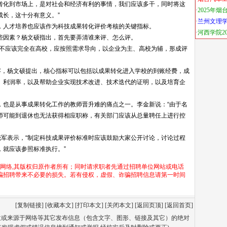
果转化到市场上，是对社会和经济有利的事情，我们应该多干，同时将这
成长，这十分有意义。”
，人才培养也应该作为科技成果转化评价考核的关键指标。
些因素？杨文硕指出，首先要弄清谁来评、怎么评。
体不应该完全在高校，应按照需求导向，以企业为主、高校为辅，形成评
容，杨文硕提出，核心指标可以包括以成果转化进入学校的到账经费，成
、利润率，以及帮助企业实现技术改进、技术迭代的证明，以及培育企
，也是从事成果转化工作的教师晋升难的痛点之一。李金新说：“由于名
师可能到退休也无法获得相应职称，有关部门应该从总量聘任上进行控
晓军表示，“制定科技成果评价标准时应该鼓励大家公开讨论，讨论过程
，就应该参照标准执行。”
于网络,其版权归原作者所有；同时请求职者先通过招聘单位网站或电话
骗招聘带来不必要的损失。若有侵权，虚假、诈骗招聘信息请第一时间
[
复制链接
] [
收藏本文
] [
打印本文
] [
关闭本文
] [
返回页顶
] [
返回首页
]
单位或来源于网络等其它发布信息（包含文字、图形、链接及其它）的绝对