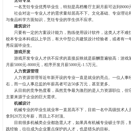
烹饪专业
一名烹饪专业优秀毕业生，特别是高档餐厅主厨月薪可达到8000
社会对这一专业人才的需求量却居高不下。文化基础、专业理论和
与食品科学方面知识，烹饪专业的学生供不应求。
建筑设计
只要有一定的方案设计能力，熟练使用设计软件，这类人才不难找
校本专业本科或以上学历，有大中型公共建筑设计经验者，或者有一
秀应届毕业生。
游戏开发
游戏开发专业人才供不应求的直接反映就是薪酬普遍较高：游戏策划
月薪5000元-8000元，程序开发月薪5000元-1.5万元。
人力资源管理
人力资源管理等近年新开设的专业一直是就业的亮点。一位人事经理
右，而一位人事总监的年薪高者可达50多万元，甚至更多。
从目前的竞争热度看，虽然竞争最为激烈的是人力资源职位，但它
主要来源于企业的巨大需求。
机械设计
机械专业的毕业生就业率一直居高不下，目前一名中高级技术人员年
拿到20万元年薪，而且上不封顶。
目前很多机械类企业都急需人才，如果具有机械专业硕士学历，熟
践经验，往往成为企业重点保护的人才，也是猎头的目标。