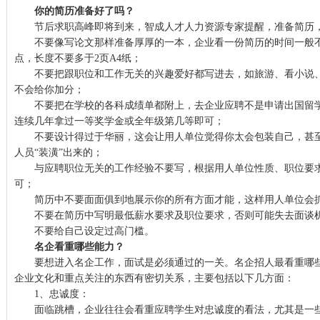
你的简历准备好了吗？
节后求职高峰即将到来，智成人才人力资源专家提醒，准备简历，
不要像写论文那样准备厚厚的一本，企业看一份简历的时间一般不
点，长度不要多于2页A4纸；
不要把跟职位和工作无关的兴趣爱好都写进去，如旅游、看小说、
不会给你加分；
不要把在学校的各科成绩单都附上，去企业应聘不是申请出国留学
连续几年拿过一等奖学金或全年级第几等即可；
不要设计得过于华丽，这会让用人单位觉得你太会包装自己，甚至
人员“装潢”出来的；
与应聘职位无关的工作经验不要写，根据用人单位性质、职位要求
可；
简历中不要面面俱到地展示你的所有方面才能，这样用人单位会
不要在简历中写明最低薪水要求及职位要求，否则可能失去面谈
不要给自己设定过高门槛。
名企看重哪些能力？
要想进入名企工作，面试是必须通过的一关。名企招人最看重哪些
企业文化和重点关注的东西有密切关系，主要包括以下几方面：
1、忠诚度：
面临跳槽，企业往往会看重应聘学生对忠诚度的看法，尤其是一些