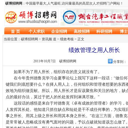
当前位置：硕博招聘网 > 资讯频 道 >
绩效考核
> 正文
绩效管理之用人所长
2011年10月7日
硕博招聘网
分享到：
如果不为了用人所长，组织存在的意义就没有了。
在今年贵州德鲁克学习会夏季论坛上我写下这样一段话：“做任何
键我们到底想要什么？在择人用人上，任何组织和管理者想要的东西
效地为组织做贡献。所以，用人所长才是应该聚焦和关注的地方，缺
点的最好办法，莫过于把人的长处发挥到淋漓尽致。”
这段话的感悟是来自于对德鲁克《卓有成效的管理者》的学习，德
人发挥其长处。他知道只抓住缺点和短处是干不成任何事的，为实现
事之所长、用其上级之所长和用其本身之所长。”在这三方面，德鲁
是常常被人忽略或没有勇气面对的问题，予以点破就知道该怎么做了