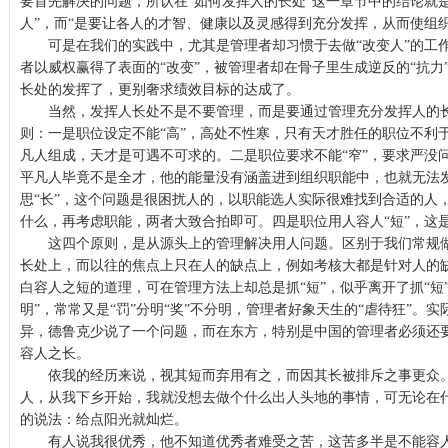
要首先解决的问题，所认在“如何发挥人的长处”这一章节中的结论就
人”，而“是要让各人的才智、健康以及灵感得到充分发挥，从而使组
可是在我们的实践中，尤其是管理者却习惯于去做“改变人”的工
者以威权赢得了表面的“改变”，被管理者却在骨子里生成逆反的“抗力
长处的发挥了，更别奢求绩效目标的达成了。
当然，发挥人长处不是不要管理，而是要通过管理充分发挥人的长
则：一是职位设定不能“高”，高处不性寒，只有天才胜任的职位不利
凡人组成，天才是可遇不可求的。二是职位要求不能“窄”，要求严没
平凡人毕竟不是全才，他的能量没有涵盖进到组织职能中，也就无法
思“长”，这个问题是很困扰人的，以职能选人实际很难找到合适的人
什么，再考虑职能，两者大致合拍即可。四是职位用人容人“短”，这
这四个原则，是从源头上的管理解决用人问题。区别于我们常规做
长处上，而以往的焦点上只在人的缺点上，例如考核大都是针对人的
白容人之短的道理，可在管理方法上却总是抓“短”，似乎离开了抓“短
明”，常常又是“罚”分明“奖”不分明，管理者好象天生的“虐待狂”。
异，德鲁克少说了一个问题，而在东方，特别是中国的管理者必须还
容人之长。
依我的经历来说，视其短而弃用有之，而因其长被排斥之事更众。
人，从我下乡开始，我就没想去做个什么出人头地的事情，可无论在
的说法：给点阳光就灿烂。
有人说我很优秀，他不知道优秀者难受之苦，这苦多半是不能容人